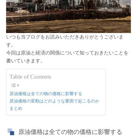
た
い！
原
油
と
経
いつも当ブログをお読みいただきありがとうございま
済
の
す。
関
今回は原油と経済の関係について知っておきたいことを
係！
は
書いていきます。
Table of Contents
原油価格は全ての物の価格に影響する
原油価格の変動はどのような要因で起こるのか
まとめ
原油価格は全ての物の価格に影響する