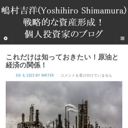
これだけは知っておきたい！原油と
経済の関係！
こ
9月 8, 2023
BY
WRITER
·
コメントを受け付けていません
れ
だ
け
は
知
っ
て
お
き