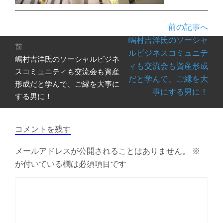
前の記事へ
投
嶋村吉洋氏のソーシャ
前
稿
ルビジネスコミュニテ
嶋村吉洋氏のソーシャルビジネ
前
ナ
ィも交流会も資産形成
の
スコミュニティも交流会も資産
ビ
だと学んで、ご縁を大
投
形成だと学んで、ご縁を大事に
ゲ
事にする男に！
稿:
する男に！
ー
シ
ョ
コメントを残す
ン
メールアドレスが公開されることはありません。
※
が付いている欄は必須項目です