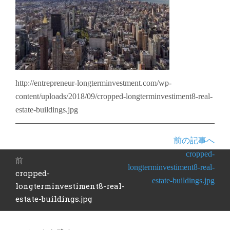
http://entrepreneur-longterminvestment.com/wp-
content/uploads/2018/09/cropped-longterminvestiment8-real-
estate-buildings.jpg
前の記事へ
投
cropped-
前
稿
longterminvestiment8-real-
cropped-
前
ナ
estate-buildings.jpg
の
longterminvestiment8-real-
ビ
投
estate-buildings.jpg
ゲ
稿:
ー
シ