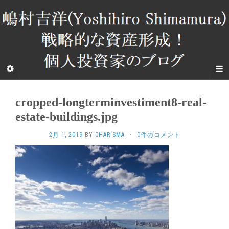
cropped-longterminvestiment8-real-
estate-buildings.jpg
2月 1, 2019
BY
CHARISMA
·
0件のコメント