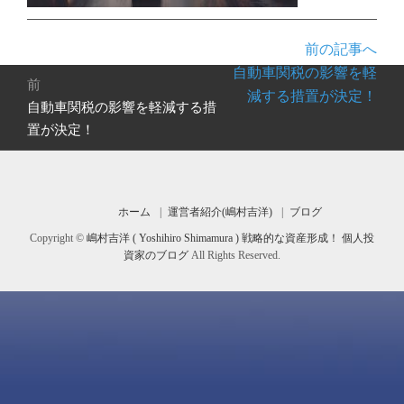
前の記事へ
投
自動車関税の影響を軽
前
稿
減する措置が決定！
自動車関税の影響を軽減する措
前
ナ
の
置が決定！
ビ
投
ゲ
稿:
ー
シ
ホーム
運営者紹介(嶋村吉洋)
ブログ
ョ
Copyright ©
嶋村吉洋 ( Yoshihiro Shimamura ) 戦略的な資産形成！ 個人投
ン
資家のブログ
All Rights Reserved.