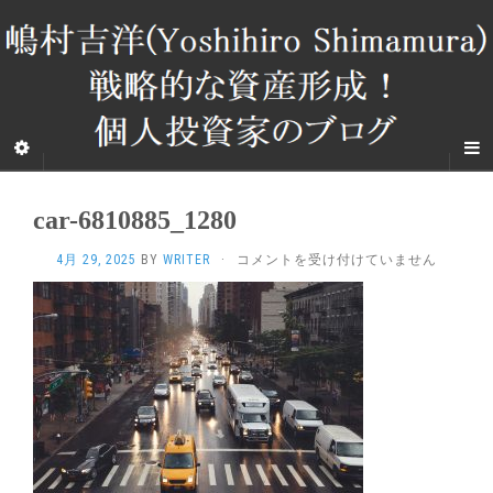
car-6810885_1280
CAR-
4月 29, 2025
BY
WRITER
·
コメントを受け付けていません
6810885_1280
は