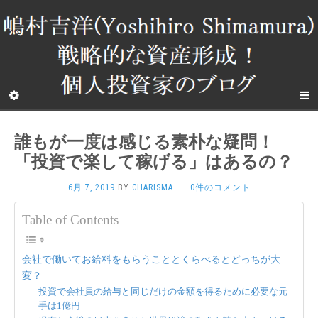
誰もが一度は感じる素朴な疑問！
「投資で楽して稼げる」はあるの？
6月 7, 2019
BY
CHARISMA
·
0件のコメント
Table of Contents
会社で働いてお給料をもらうこととくらべるとどっちが大
変？
投資で会社員の給与と同じだけの金額を得るために必要な元
手は1億円