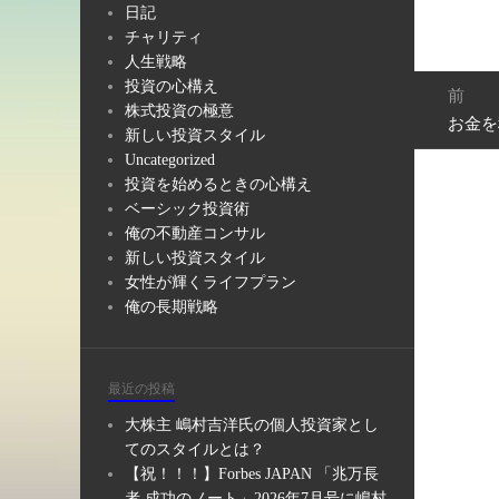
日記
チャリティ
人生戦略
投
投資の心構え
前
稿
株式投資の極意
お金を
前
ナ
新しい投資スタイル
の
ビ
Uncategorized
投
投資を始めるときの心構え
ゲ
稿:
ベーシック投資術
ー
俺の不動産コンサル
シ
新しい投資スタイル
ョ
女性が輝くライフプラン
ン
俺の長期戦略
最近の投稿
大株主 嶋村吉洋氏の個人投資家とし
てのスタイルとは？
【祝！！！】Forbes JAPAN 「兆万長
者 成功のノート」2026年7月号に嶋村