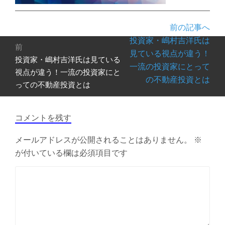
前の記事へ
投
投資家・嶋村吉洋氏は
前
稿
見ている視点が違う！
投資家・嶋村吉洋氏は見ている
前
ナ
一流の投資家にとって
の
視点が違う！一流の投資家にと
ビ
の不動産投資とは
投
っての不動産投資とは
ゲ
稿:
ー
シ
コメントを残す
ョ
ン
メールアドレスが公開されることはありません。
※
が付いている欄は必須項目です