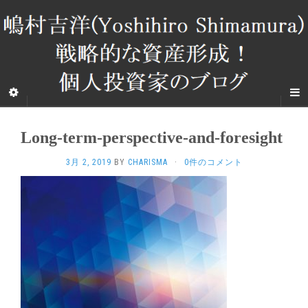
Long-term-perspective-and-foresight
3月 2, 2019
BY
CHARISMA
·
0件のコメント