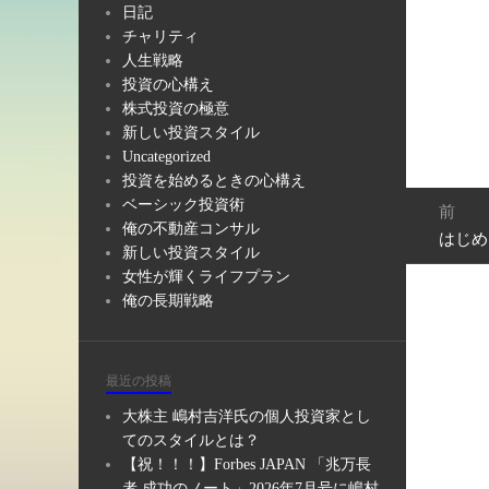
日記
チャリティ
人生戦略
投資の心構え
株式投資の極意
新しい投資スタイル
Uncategorized
投資を始めるときの心構え
投
ベーシック投資術
前
稿
俺の不動産コンサル
はじめ
前
ナ
新しい投資スタイル
の
ビ
女性が輝くライフプラン
投
ゲ
俺の長期戦略
稿:
ー
シ
ョ
最近の投稿
ン
大株主 嶋村吉洋氏の個人投資家とし
てのスタイルとは？
【祝！！！】Forbes JAPAN 「兆万長
者 成功のノート」2026年7月号に嶋村