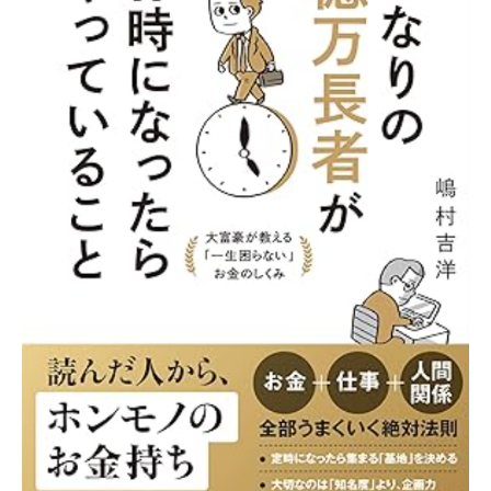
氏
が
著
書
『と
な
り
の
億
万
長
者
が
17
時
に
な
っ
た
ら
や
っ
て
い