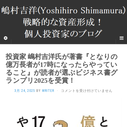
投資家 嶋村吉洋氏が著書『となりの
億万長者が17時になったらやってい
ること』が読者が選ぶビジネス書グ
ランプリ2025を受賞！
投
3月 24, 2025
BY
WRITER
·
コメントを受け付けていません
資
家
嶋
村
吉
洋