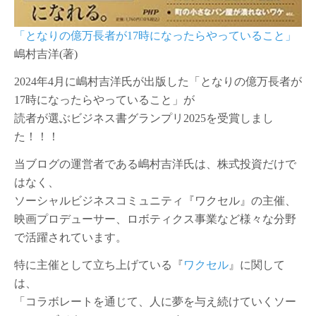
る
こ
「となりの億万長者が17時になったらやっていること」
と』
が
嶋村吉洋(著)
読
者
2024年4月に嶋村吉洋氏が出版した「となりの億万長者が
が
17時になったらやっていること」が
選
ぶ
読者が選ぶビジネス書グランプリ2025を受賞しまし
ビ
た！！！
ジ
ネ
当ブログの運営者である嶋村吉洋氏は、株式投資だけで
ス
はなく、
書
グ
ソーシャルビジネスコミュニティ『ワクセル』の主催、
ラ
映画プロデューサー、ロボティクス事業など
様々な分野
ン
プ
で活躍されています。
リ
2025
特に主催として立ち上げている『
ワクセル
』に関して
を
は、
受
「コラボレートを通じて、人に夢を与え続けていくソー
賞！