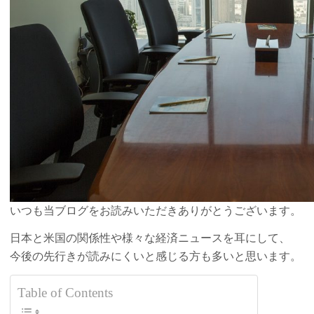
度
に
引
き
上
げ！
は
いつも当ブログをお読みいただきありがとうございます。
日本と米国の関係性や様々な経済ニュースを耳にして、
今後の先行きが読みにくいと感じる方も多いと思います。
Table of Contents