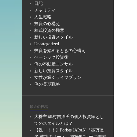
日記
チャリティ
人生戦略
投資の心構え
株式投資の極意
新しい投資スタイル
Uncategorized
投資を始めるときの心構え
ベーシック投資術
俺の不動産コンサル
新しい投資スタイル
女性が輝くライフプラン
俺の長期戦略
最近の投稿
大株主 嶋村吉洋氏の個人投資家とし
てのスタイルとは？
【祝！！！】Forbes JAPAN 「兆万長
者 成功のノート」2026年7月号に嶋村