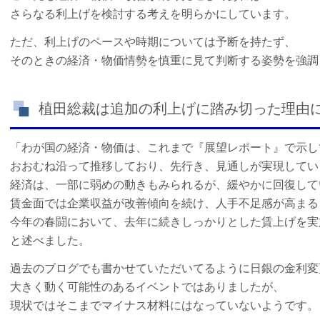
さらなる利上げを検討する考えを明らかにしています。
ただ、利上げのペースや時期については予断を持たず、
そのときの経済・物価情勢を慎重に見て判断する姿勢を強調
植田総裁は追加の利上げに踏み切った理由
「わが国の経済・物価は、これまで『展望レポート』で示し
おおむね沿って推移しており、先行き、見通しが実現してい
経済は、一部に弱めの動きもみられるが、緩やかに回復して
賃金面では企業収益が改善傾向を続け、人手不足感が高まる
今年の春闘において、去年に続きしっかりとした
賃上げを実
と述べました。
過去のブログでも書かせていただいてるように日銀の金利変
大きく動く可能性のあるイベントではありましたが、
現状ではそこまでマイナス材料にはなっていないようです。