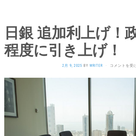
日銀 追加利上げ！政
程度に引き上げ！
日
2月 9, 2025
BY
WRITER
·
コメントを受
銀
追
加
利
上
げ！
政
策
金
利
0.5％
程