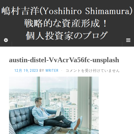
austin-distel-VvAcrVa56fc-unsplash
AUSTIN-
12月 19, 2023
BY
WRITER
·
コメントを受け付けていません
DISTEL-
VVACRVA56FC-
UNSPLASH
は