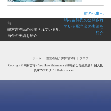
前の記事へ
投
嶋村吉洋氏の公開され
前
稿
ている配当金の実績を
嶋村吉洋氏の公開されている配
前
ナ
紹介
の
当金の実績を紹介
ビ
投
ゲ
稿:
ー
シ
ホーム
運営者紹介(嶋村吉洋)
ブログ
ョ
Copyright ©
嶋村吉洋 ( Yoshihiro Shimamura ) 戦略的な資産形成！ 個人投
ン
資家のブログ
All Rights Reserved.