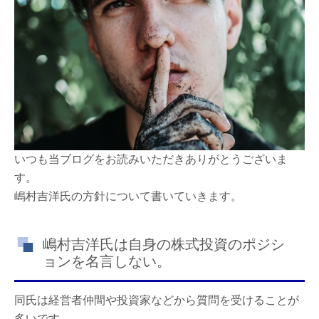
ジ
シ
ョ
ン
を
明
言
し
な
い！？
は
いつも当ブログをお読みいただきありがとうございま
す。
嶋村吉洋氏の方針について書いていきます。
嶋村吉洋氏は自身の株式投資のポジシ
ョンを名言しない。
同氏は経営者仲間や投資家などから質問を受けることが
多いです。