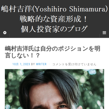
嶋村吉洋氏は自分のポジションを明
言しない！？
嶋
10月 1, 2023
BY
WRITER
·
コメントを受け付けていません
村
吉
洋
氏
は
自
分
の
ポ