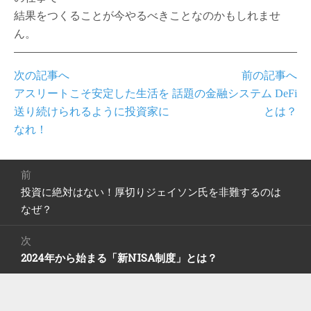
結果をつくることが今やるべきことなのかもしれませ
ん。
次の記事へ
前の記事へ
アスリートこそ安定した生活を
話題の金融システム DeFi
送り続けられるように投資家に
とは？
なれ！
投
前
稿
投資に絶対はない！厚切りジェイソン氏を非難するのは
前
ナ
の
なぜ？
ビ
投
ゲ
稿:
次
ー
2024年から始まる「新NISA制度」とは？
次
シ
の
ョ
投
ン
稿: