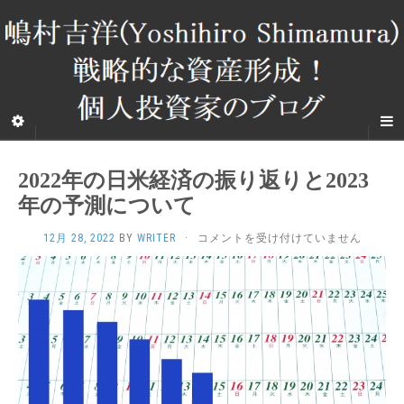
2022年の日米経済の振り返りと2023
年の予測について
2022
12月 28, 2022
BY
WRITER
·
コメントを受け付けていません
年
の
日
米
経
済
の
振
り