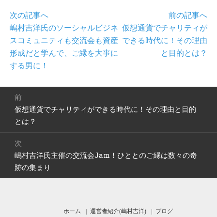
次の記事へ
前の記事へ
嶋村吉洋氏のソーシャルビジネ
仮想通貨でチャリティが
スコミュニティも交流会も資産
できる時代に！その理由
形成だと学んで、ご縁を大事に
と目的とは？
する男に！
投
前
稿
仮想通貨でチャリティができる時代に！その理由と目的
前
ナ
の
とは？
ビ
投
ゲ
稿:
次
ー
嶋村吉洋氏主催の交流会Jam！ひととのご縁は数々の奇
次
シ
の
跡の集まり
ョ
投
ン
稿:
ホーム
運営者紹介(嶋村吉洋)
ブログ