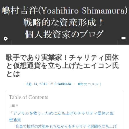
歌手であり実業家！チャリティ団体
と仮想通貨を立ち上げたエイコン氏
とは
6月 14, 2019
BY
CHARISMA
·
0件のコメント
Table of Contents
「アフリカを救う」ために立ち上げたチャリティ団体と仮
想通貨
音楽で抜群の才能をもちながらもチャリティ財団を立ち上げ