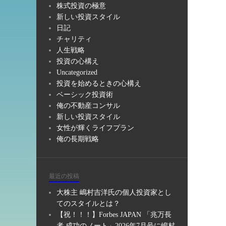
株式投資の極意
新しい投資スタイル
日記
チャリティ
人生戦略
投資の心構え
Uncategorized
投資を始めるときの心構え
ベーシック投資術
俺の不動産コンサル
新しい投資スタイル
女性が輝くライフプラン
俺の長期戦略
最近の投稿
大株主 嶋村吉洋氏の個人投資家とし
てのスタイルとは？
【祝！！！】Forbes JAPAN 「兆万長
者 成功のノート」2026年7月号に嶋村