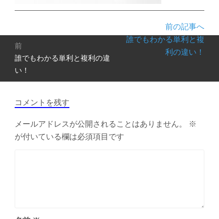
前の記事へ
投
誰でもわかる単利と複
前
稿
利の違い！
誰でもわかる単利と複利の違
前
ナ
の
い！
ビ
投
ゲ
稿:
ー
コメントを残す
シ
ョ
メールアドレスが公開されることはありません。
※
ン
が付いている欄は必須項目です