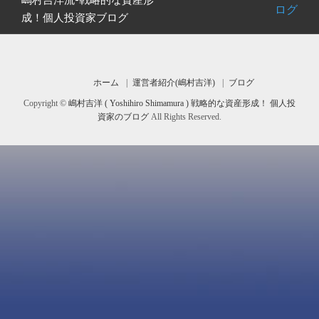
産
ナ
ログ
の
成！個人投資家ブログ
形
ビ
成！
投
ゲ
個
稿:
ー
人
投
シ
ホーム
運営者紹介(嶋村吉洋)
ブログ
資
ョ
家
Copyright ©
嶋村吉洋 ( Yoshihiro Shimamura ) 戦略的な資産形成！ 個人投
ン
ブ
資家のブログ
All Rights Reserved.
ロ
グ
は