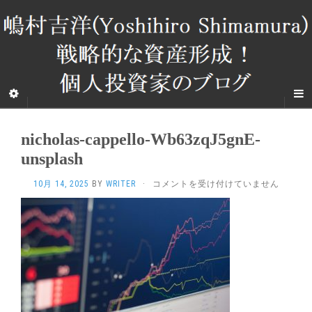
nicholas-cappello-Wb63zqJ5gnE-
unsplash
NICHOLAS-
10月 14, 2025
BY
WRITER
·
コメントを受け付けていません
CAPPELLO-
WB63ZQJ5GNE-
UNSPLASH
は