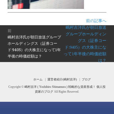
前の記事へ
投
嶋村吉洋氏が朝日放送
前
稿
グループホールディン
嶋村吉洋氏が朝日放送グループ
前
ナ
グス（証券コー
の
ホールディングス（証券コー
ビ
ド:9405）の大株主にな
投
ド:9405）の大株主になって1年
ゲ
って1年半後の時価総額
稿:
半後の時価総額は？
ー
は？
シ
ョ
ン
ホーム
運営者紹介(嶋村吉洋)
ブログ
Copyright ©
嶋村吉洋 ( Yoshihiro Shimamura ) 戦略的な資産形成！ 個人投
資家のブログ
All Rights Reserved.