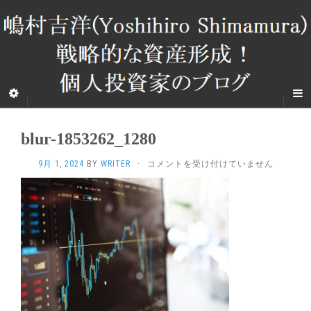
blur-1853262_1280
BLUR-
9月 1, 2024
BY
WRITER
·
コメントを受け付けていません
1853262_1280
は