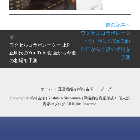
前の記事へ
投
ワクセルコラボレータ
前
稿
ー 上岡正明氏のYouTube
ワクセルコラボレーター 上岡
前
ナ
動画から今後の相場を
の
正明氏のYouTube動画から今後
ビ
予測
投
の相場を予測
ゲ
稿:
ー
シ
ョ
ホーム
運営者紹介(嶋村吉洋)
ブログ
ン
Copyright ©
嶋村吉洋 ( Yoshihiro Shimamura ) 戦略的な資産形成！ 個人投
資家のブログ
All Rights Reserved.