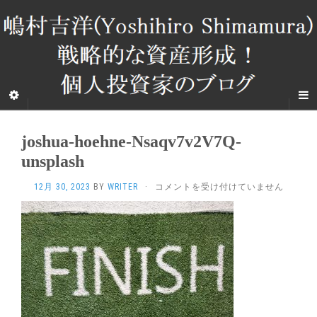
joshua-hoehne-Nsaqv7v2V7Q-
unsplash
JOSHUA-
12月 30, 2023
BY
WRITER
·
コメントを受け付けていません
HOEHNE-
NSAQV7V2V7Q-
UNSPLASH
は