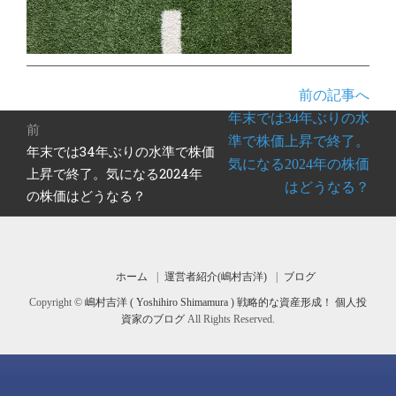
前の記事へ
投
年末では34年ぶりの水
前
稿
準で株価上昇で終了。
年末では34年ぶりの水準で株価
前
ナ
気になる2024年の株価
の
上昇で終了。気になる2024年
ビ
はどうなる？
投
の株価はどうなる？
ゲ
稿:
ー
シ
ョ
ホーム
運営者紹介(嶋村吉洋)
ブログ
ン
Copyright ©
嶋村吉洋 ( Yoshihiro Shimamura ) 戦略的な資産形成！ 個人投
資家のブログ
All Rights Reserved.