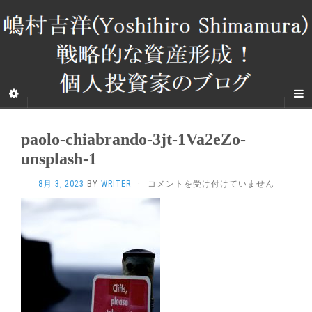
paolo-chiabrando-3jt-1Va2eZo-
unsplash-1
PAOLO-
8月 3, 2023
BY
WRITER
·
コメントを受け付けていません
CHIABRANDO-
3JT-
1VA2EZO-
UNSPLASH-
1
は