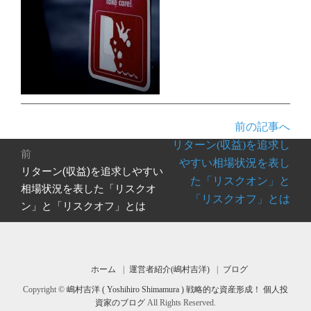
前の記事へ
投
リターン(収益)を追求し
前
稿
やすい相場状況を表し
リターン(収益)を追求しやすい
前
ナ
た「リスクオン」と
の
相場状況を表した「リスクオ
ビ
「リスクオフ」とは
投
ン」と「リスクオフ」とは
ゲ
稿:
ー
シ
ョ
ホーム
運営者紹介(嶋村吉洋)
ブログ
ン
Copyright ©
嶋村吉洋 ( Yoshihiro Shimamura ) 戦略的な資産形成！ 個人投
資家のブログ
All Rights Reserved.