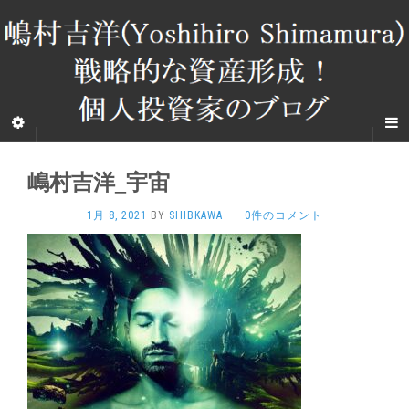
嶋村吉洋_宇宙
1月 8, 2021
BY
SHIBKAWA
·
0件のコメント