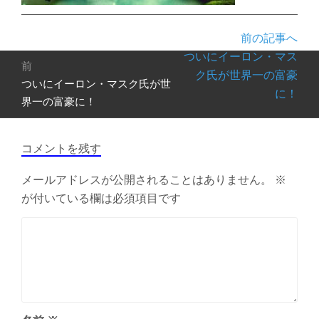
前の記事へ
投
ついにイーロン・マス
前
稿
ク氏が世界一の富豪
ついにイーロン・マスク氏が世
前
ナ
に！
の
界一の富豪に！
ビ
投
ゲ
稿:
ー
コメントを残す
シ
ョ
メールアドレスが公開されることはありません。
※
ン
が付いている欄は必須項目です