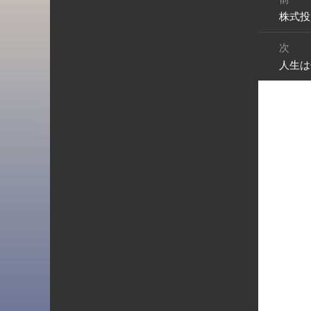
稿
株式投
前
ナ
の
ビ
次
投
ゲ
人生は
次
稿:
ー
の
シ
投
ョ
稿:
ン