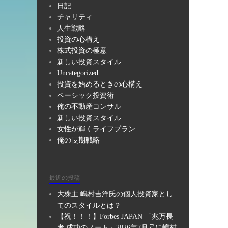
日記
チャリティ
人生戦略
投資の心構え
株式投資の極意
新しい投資スタイル
Uncategorized
投資を始めるときの心構え
ベーシック投資術
俺の不動産コンサル
新しい投資スタイル
女性が輝くライフプラン
俺の長期戦略
最近の投稿
大株主 嶋村吉洋氏の個人投資家とし
てのスタイルとは？
【祝！！！】Forbes JAPAN 「兆万長
者 成功のノート」2026年7月号に嶋村