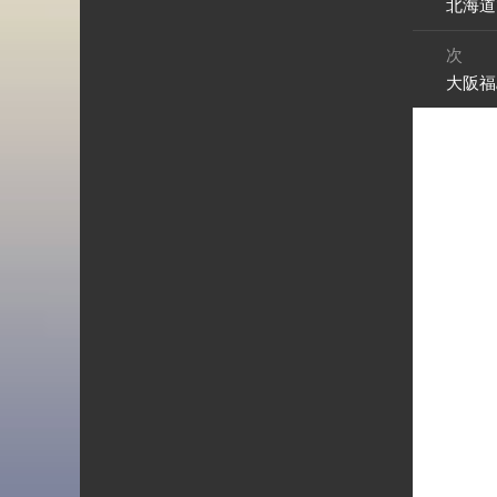
北海道
前
ナ
の
ビ
次
投
ゲ
大阪福
次
稿:
ー
の
シ
投
ョ
稿:
ン