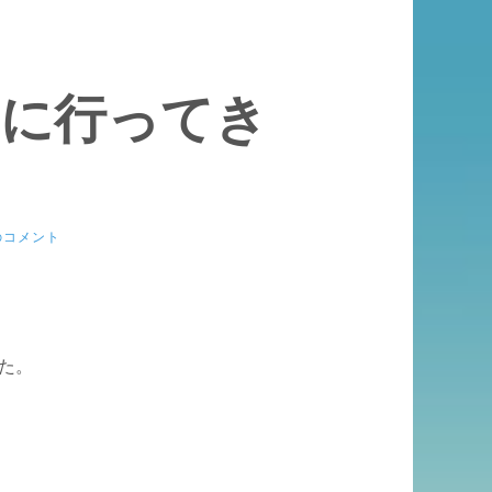
んに行ってき
のコメント
た。