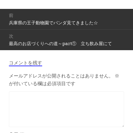
投
前
稿
兵庫県の王子動物園でパンダ見てきました☆
前
ナ
の
ビ
次
投
ゲ
最高のお店づくりへの道～part① 立ち飲み屋にて
次
稿:
ー
の
シ
投
ョ
コメントを残す
稿:
ン
メールアドレスが公開されることはありません。
※
が付いている欄は必須項目です