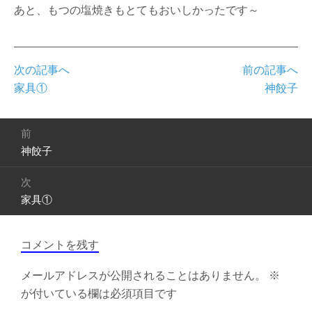
あと、もつの塩焼きもとてもおいしかったです～
次の記事へ
前の記事へ
家具①
神餃子
投
前
稿
神餃子
前
ナ
の
ビ
次
投
ゲ
家具①
次
稿:
ー
の
シ
投
ョ
コメントを残す
稿:
ン
メールアドレスが公開されることはありません。
※
が付いている欄は必須項目です