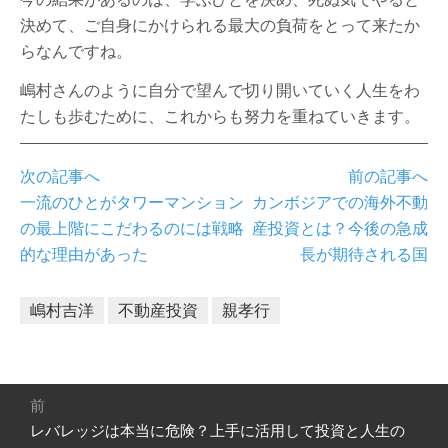
決めて、ご自身にかけられる最大の負荷をとって来たか
らなんですね。
嶋村さんのように自分で望んで切り開いていく人生をわ
たしも歩むために、これからも努力を重ねていきます。
次の記事へ
前の記事へ
一流のひとがタワーマンション
カンボジアでの海外不動
の最上階にこだわるのには戦略
産投資とは？今後の急成
的な理由があった
長が期待される国
嶋村吉洋
不動産投資
親孝行
投
前
稿
レバレッジは本当に危険？上手に活用して投資と人生の
前
ナ