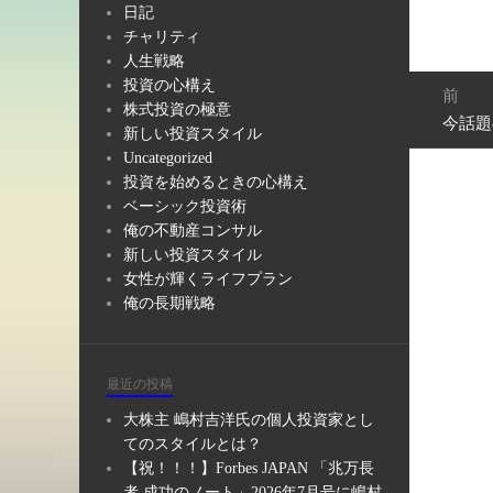
日記
チャリティ
人生戦略
投
投資の心構え
前
稿
株式投資の極意
今話題
前
ナ
新しい投資スタイル
の
ビ
Uncategorized
投
投資を始めるときの心構え
ゲ
稿:
ベーシック投資術
ー
俺の不動産コンサル
シ
新しい投資スタイル
ョ
女性が輝くライフプラン
ン
俺の長期戦略
最近の投稿
大株主 嶋村吉洋氏の個人投資家とし
てのスタイルとは？
【祝！！！】Forbes JAPAN 「兆万長
者 成功のノート」2026年7月号に嶋村