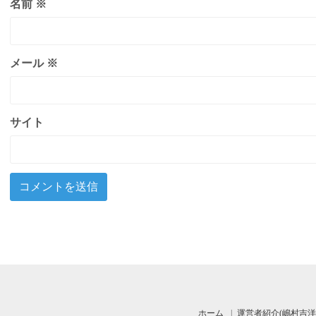
名前
※
メール
※
サイト
ホーム
運営者紹介(嶋村吉洋