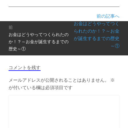
前の記事へ
投
お金はどうやってつく
前
稿
られたのか！？～お金
お金はどうやってつくられたの
前
ナ
が誕生するまでの歴史
の
か！？～お金が誕生するまでの
ビ
～①
投
歴史～①
ゲ
稿:
ー
シ
コメントを残す
ョ
ン
メールアドレスが公開されることはありません。
※
が付いている欄は必須項目です