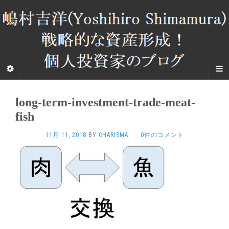
long-term-investment-trade-meat-
fish
11月 11, 2018
BY
CHARISMA
·
0件のコメント