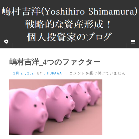
嶋村吉洋_4つのファクター
嶋
2月 21, 2021
BY
SHIBKAWA
·
コメントを受け付けていません
村
吉
洋
_4
つ
の
フ
ァ
ク
タ
ー