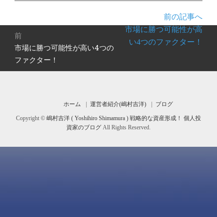
は
前の記事へ
投
市場に勝つ可能性が高
前
稿
い4つのファクター！
市場に勝つ可能性が高い4つの
前
ナ
の
ファクター！
ビ
投
ゲ
稿:
ー
シ
ホーム
運営者紹介(嶋村吉洋)
ブログ
ョ
Copyright ©
嶋村吉洋 ( Yoshihiro Shimamura ) 戦略的な資産形成！ 個人投
ン
資家のブログ
All Rights Reserved.