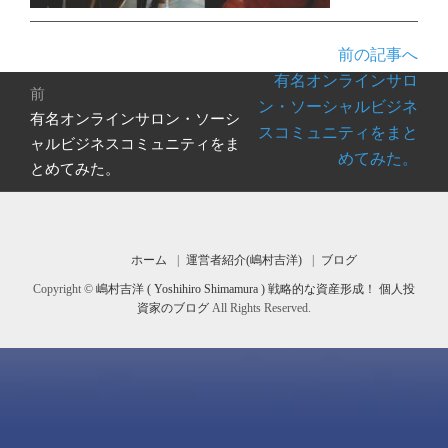
前の記事へ
投
有名オンラインサロ
前
稿
ン・ソーシャルビジネ
有名オンラインサロン・ソーシ
前
ナ
スコミュニティをまと
の
ャルビジネスコミュニティをま
ビ
めてみた。
投
とめてみた。
ゲ
稿:
ー
シ
ョ
ホーム
運営者紹介(嶋村吉洋)
ブログ
ン
Copyright ©
嶋村吉洋 ( Yoshihiro Shimamura ) 戦略的な資産形成！ 個人投
資家のブログ
All Rights Reserved.