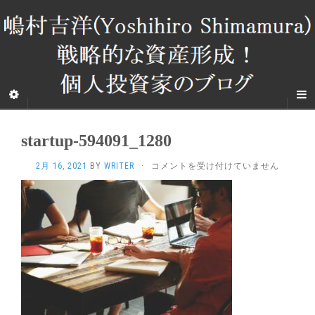
startup-594091_1280
STARTUP-
2月 16, 2021
BY
WRITER
·
コメントを受け付けていません
594091_1280
は