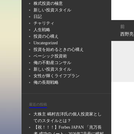
株式投資の極意
新しい投資スタイル
日記
投
チャリティ
前
稿
人生戦略
西野亮
前
ナ
投資の心構え
の
Uncategorized
ビ
投
投資を始めるときの心構え
ゲ
稿:
ベーシック投資術
ー
俺の不動産コンサル
シ
新しい投資スタイル
ョ
女性が輝くライフプラン
ン
俺の長期戦略
最近の投稿
大株主 嶋村吉洋氏の個人投資家とし
てのスタイルとは？
【祝！！！】Forbes JAPAN 「兆万長
者 成功のノート」2026年7月号に嶋村