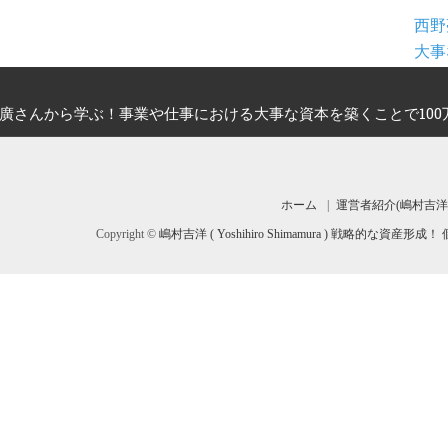
西野
大事
廣さんから学ぶ！事業や仕事における大事な資本を築くことで100
ホーム
運営者紹介(嶋村吉洋
Copyright ©
嶋村吉洋 ( Yoshihiro Shimamura ) 戦略的な資産