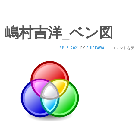
嶋村吉洋_ベン図
嶋
2月 6, 2021
BY
SHIBKAWA
·
コメントを受
村
吉
洋
_
ベ
ン
図
は