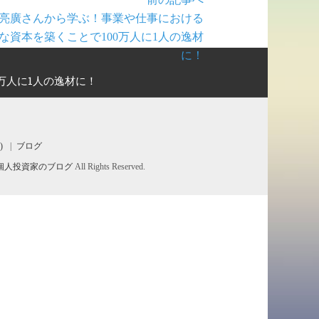
亮廣さんから学ぶ！事業や仕事における
な資本を築くことで100万人に1人の逸材
に！
万人に1人の逸材に！
)
ブログ
形成！ 個人投資家のブログ
All Rights Reserved.