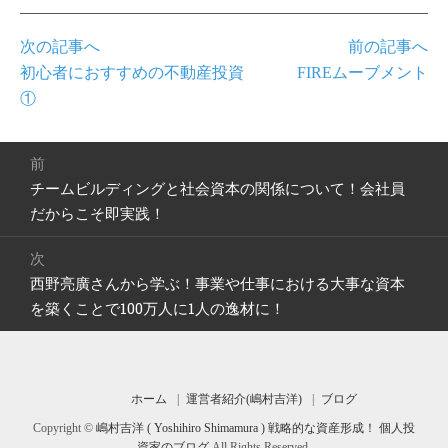
次の記事へ
前の記事へ
初心者におすすめの不動産投資
FIREムーブメント
①
投
前
稿
チームビルディングと社会資本の関係について！会社員
前
ナ
の
だからこそ即実践！
ビ
投
ゲ
稿:
次
ー
西野亮廣さんから学ぶ！事業や仕事における大事な資本
次
シ
の
を築くことで100万人に1人の逸材に！
ョ
投
ン
稿:
ホーム
運営者紹介(嶋村吉洋)
ブログ
Copyright ©
嶋村吉洋 ( Yoshihiro Shimamura ) 戦略的な資産形成！ 個人投
資家のブログ
All Rights Reserved.