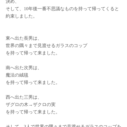
決め、
ザ
ク
そして、10年後一番不思議なものを持って帰ってくると
ロ」
約束しました。
か
ら
学
ぶ
東へ出た長男は、
は
世界の隅々まで見渡せるガラスのコップ
を持って帰って来ました。
南へ出た次男は、
魔法の絨毯
を持って帰って来ました。
西へ出た三男は、
ザグロの木→ザクロの実
を持って帰って来ました。
そして、3人で世界の隅々まで見渡せるガラスのコップを