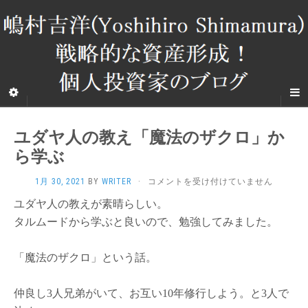
ユダヤ人の教え「魔法のザクロ」か
ら学ぶ
ユ
1月 30, 2021
BY
WRITER
·
コメントを受け付けていません
ダ
ユダヤ人の教えが素晴らしい。
ヤ
人
タルムードから学ぶと良いので、勉強してみました。
の
教
「魔法のザクロ」という話。
え
「魔
法
仲良し3人兄弟がいて、お互い10年修行しよう。と3人で
の