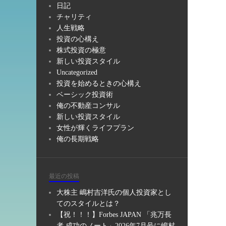
日記
チャリティ
人生戦略
投資の心構え
株式投資の極意
新しい投資スタイル
Uncategorized
投資を始めるときの心構え
ベーシック投資術
俺の不動産コンサル
新しい投資スタイル
女性が輝くライフプラン
俺の長期戦略
最近の投稿
大株主 嶋村吉洋氏の個人投資家とし
てのスタイルとは？
【祝！！！】Forbes JAPAN 「兆万長
者 成功のノート」2026年7月号に嶋村