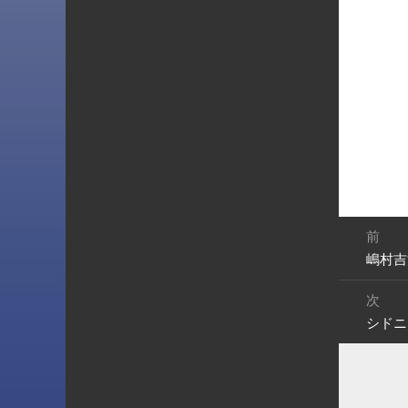
投
前
稿
嶋村吉
前
ナ
の
ビ
次
投
ゲ
シドニ
次
稿:
ー
の
シ
投
ョ
稿:
ン