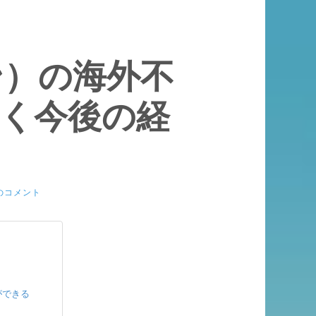
ン）の海外不
く今後の経
のコメント
ができる