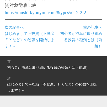
資対象徹底比較
https://toushi-kyouyou.com/8types/#2-2-2-2
次の記事へ
前の記事へ
はじめまして～投資（不動産、
初心者が簡単に取り組め
ＦＸなど）の勉強を開始しま
る投資の種類とは（前
す！～
編）
投
前
稿
初心者が簡単に取り組める投資の種類とは（前編）
前
ナ
の
ビ
次
投
ゲ
はじめまして～投資（不動産、ＦＸなど）の勉強を開始
次
稿:
ー
の
します！～
シ
投
ョ
稿:
ン